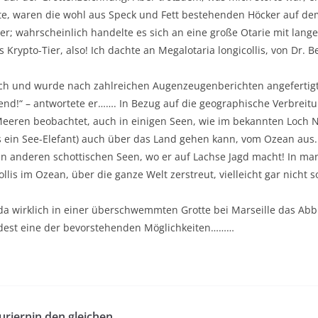
e, waren die wohl aus Speck und Fett bestehenden Höcker auf de
Tier; wahrscheinlich handelte es sich an eine große Otarie mit lang
 Krypto-Tier, also! Ich dachte an Megalotaria longicollis, von Dr.
h und wurde nach zahlreichen Augenzeugenberichten angefertigt…
end!“ – antwortete er……. In Bezug auf die geographische Verbreit
eeren beobachtet, auch in einigen Seen, wie im bekannten Loch N
ls ein See-Elefant) auch über das Land gehen kann, vom Ozean aus. 
 anderen schottischen Seen, wo er auf Lachse Jagd macht! In man
llis im Ozean, über die ganze Welt zerstreut, vielleicht gar nicht 
a wirklich in einer überschwemmten Grotte bei Marseille das Abbi
ndest eine der bevorstehenden Möglichkeiten………
riernin den gleichen