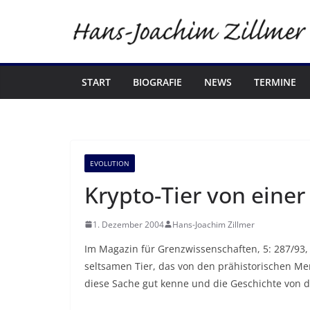
Zum
Inhalt
springen
START
BIOGRAFIE
NEWS
TERMINE
EVOLUTION
Krypto-Tier von einer
1. Dezember 2004
Hans-Joachim Zillmer
Im Magazin für Grenzwissenschaften, 5: 287/93, 
seltsamen Tier, das von den prähistorischen Men
diese Sache gut kenne und die Geschichte von d