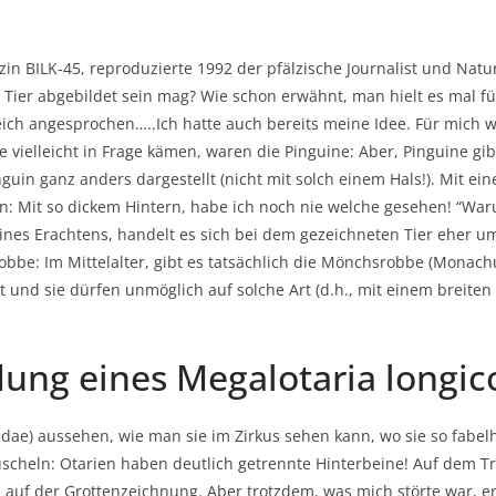
n BILK-45, reproduzierte 1992 der pfälzische Journalist und Nat
 Tier abgebildet sein mag? Wie schon erwähnt, man hielt es mal fü
eich angesprochen…..Ich hatte auch bereits meine Idee. Für mich wa
ie vielleicht in Frage kämen, waren die Pinguine: Aber, Pinguine gi
guin ganz anders dargestellt (nicht mit solch einem Hals!). Mit 
ben: Mit so dickem Hintern, habe ich noch nie welche gesehen! “Wa
eines Erachtens, handelt es sich bei dem gezeichneten Tier eher 
be: Im Mittelalter, gibt es tatsächlich die Mönchsrobbe (Monac
t und sie dürfen unmöglich auf solche Art (d.h., mit einem breiten
dung eines Megalotaria longico
dae) aussehen, wie man sie im Zirkus sehen kann, wo sie so fabel
heln: Otarien haben deutlich getrennte Hinterbeine! Auf dem Tro
 auf der Grottenzeichnung. Aber trotzdem, was mich störte war, er