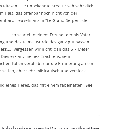
m Rücken! Die unbekannte Kreatur sah sehr dick
em Hals, das offenbar noch nicht von der
 Bernhard Heuvelmans in “Le Grand Serpent-de-
….. Ich schrieb meinem Freund, der als Vater
ung und das Klima, würde das ganz gut passen.
ess….. Vergessen wir nicht, daß das 6-7 Meter
Dies erklärt, meines Erachtens, sein
chen Fällen verbleibt nur die Erinnerung an ein
so selten, eher sehr mißtrauisch und versteckt
ld eines Tieres, das mit einem fabelhaften „See-
Falsch rekonstruierte Dinosaurier-Skelette