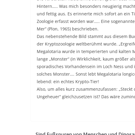
Hintern….. Was mich besonders neugierig macht
und fettig aus. Es erinnerte mich sofort an ein 
Zoologie erfasst worden war….. Eine sogenanntes
Mer“ (Plon, 1965) beschrieben.
Das nebenstehende Bild stammt aus diesem Buc
der Kryptozoologie weltberühmt wurde. „Ergreif
Megalotaria wurde in temperierten und kalten M
lange „Monster“ (in Wirklichkeit, kaum größer a
sporadisches Vorhandensein im Loch Ness und in
solches Monster…. Sonst lebt Megalotaria longico
lebend: ein echtes Krypto-Tier!
Also, um alles kurz zusammenzufassen: „Steckt d
Ungeheuer“ gleichzusetzen ist? Das wäre zumi
Sind Fußspuren von Menschen und Dinosau