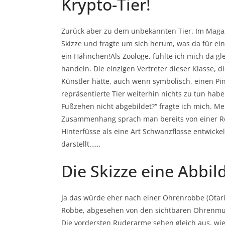
Krypto-Tier!
Zurück aber zu dem unbekannten Tier. Im Magazi
Skizze und fragte um sich herum, was da für ein
ein Hähnchen!Als Zoologe, fühlte ich mich da gl
handeln. Die einzigen Vertreter dieser Klasse, d
Künstler hätte, auch wenn symbolisch, einen Pin
repräsentierte Tier weiterhin nichts zu tun ha
Fußzehen nicht abgebildet?“ fragte ich mich. M
Zusammenhang sprach man bereits von einer Rob
Hinterfüsse als eine Art Schwanzflosse entwickel
darstellt……
Die Skizze eine Abbil
Ja das würde eher nach einer Ohrenrobbe (Otari
Robbe, abgesehen von den sichtbaren Ohrenmusc
Die vordersten Ruderarme sehen gleich aus, wie