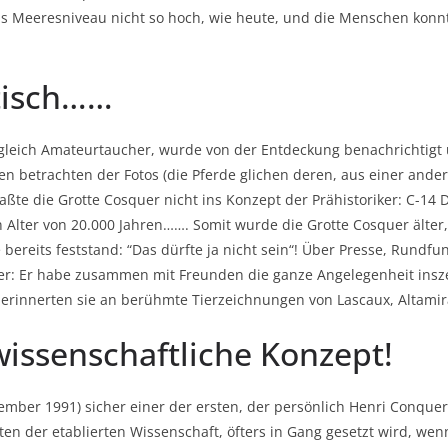
das Meeresniveau nicht so hoch, wie heute, und die Menschen konnt
ntisch……
zugleich Amateurtaucher, wurde von der Entdeckung benachrichtigt u
n betrachten der Fotos (die Pferde glichen deren, aus einer ander
 paßte die Grotte Cosquer nicht ins Konzept der Prähistoriker: C-1
Alter von 20.000 Jahren……. Somit wurde die Grotte Cosquer älte
e bereits feststand: “Das dürfte ja nicht sein“! Über Presse, Rund
her: Er habe zusammen mit Freunden die ganze Angelegenheit insz
 erinnerten sie an berühmte Tierzeichnungen von Lascaux, Altamir
 wissenschaftliche Konzept!
ember 1991) sicher einer der ersten, der persönlich Henri Conque
en der etablierten Wissenschaft, öfters in Gang gesetzt wird, wen