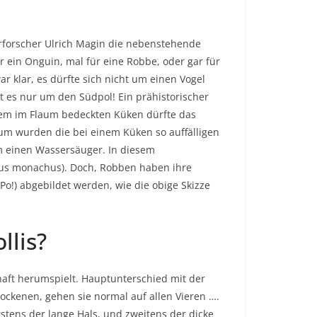
urforscher Ulrich Magin die nebenstehende
r ein Onguin, mal für eine Robbe, oder gar für
r klar, es dürfte sich nicht um einen Vogel
bt es nur um den Südpol! Ein prähistorischer
einem im Flaum bedeckten Küken dürfte das
rum wurden die bei einem Küken so auffälligen
um einen Wassersäuger. In diesem
hus monachus). Doch, Robben haben ihre
 Po!) abgebildet werden, wie die obige Skizze
llis?
haft herumspielt. Hauptunterschied mit der
ckenen, gehen sie normal auf allen Vieren ….
stens der lange Hals, und zweitens der dicke