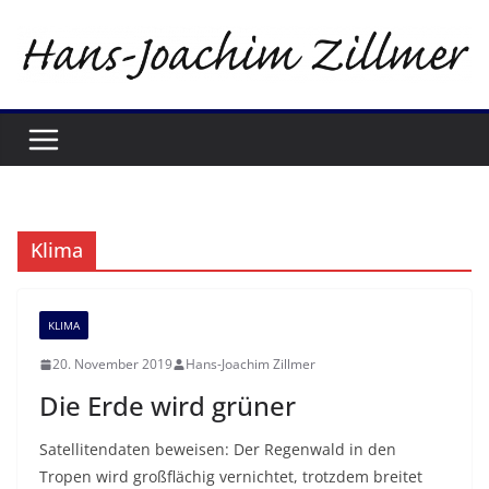
Zum
Inhalt
springen
Klima
KLIMA
20. November 2019
Hans-Joachim Zillmer
Die Erde wird grüner
Satellitendaten beweisen: Der Regenwald in den
Tropen wird großflächig vernichtet, trotzdem breitet