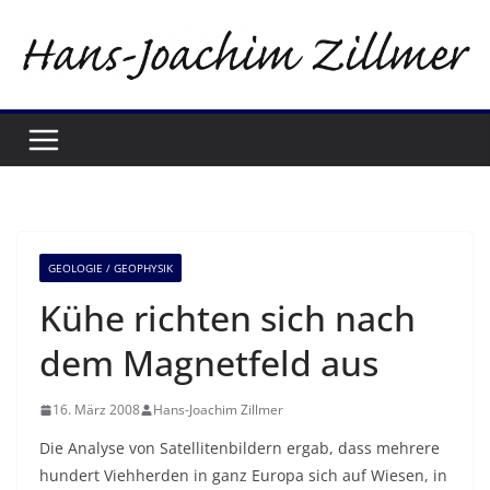
Zum
Inhalt
springen
GEOLOGIE / GEOPHYSIK
Kühe richten sich nach
dem Magnetfeld aus
16. März 2008
Hans-Joachim Zillmer
Die Analyse von Satellitenbildern ergab, dass mehrere
hundert Viehherden in ganz Europa sich auf Wiesen, in