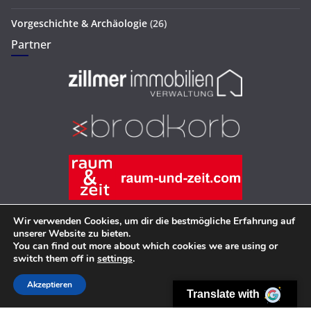
Vorgeschichte & Archäologie
(26)
Partner
Wir verwenden Cookies, um dir die bestmögliche Erfahrung auf
unserer Website zu bieten.
You can find out more about which cookies we are using or
Copyright © 2026
Hans-Joachim Zillmer
. Alle Rechte
switch them off in
settings
.
vorbehalten.
Theme:
ColorMag
von ThemeGrill. Präsentiert von
WordPress
.
Akzeptieren
Translate with