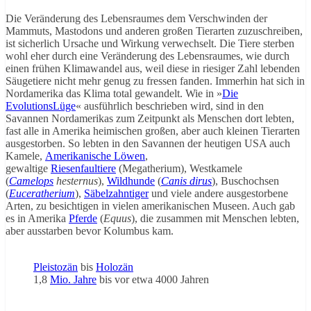
Die Veränderung des Lebensraumes dem Verschwinden der
Mammuts, Mastodons und anderen großen Tierarten zuzuschreiben,
ist sicherlich Ursache und Wirkung verwechselt. Die Tiere sterben
wohl eher durch eine Veränderung des Lebensraumes, wie durch
einen frühen Klimawandel aus, weil diese in riesiger Zahl lebenden
Säugetiere nicht mehr genug zu fressen fanden. Immerhin hat sich in
Nordamerika das Klima total gewandelt. Wie in »
Die
EvolutionsLüge
« ausführlich beschrieben wird, sind in den
Savannen Nordamerikas zum Zeitpunkt als Menschen dort lebten,
fast alle in Amerika heimischen großen, aber auch kleinen Tierarten
ausgestorben. So lebten in den Savannen der heutigen USA auch
Kamele,
Amerikanische Löwen
,
gewaltige
Riesenfaultiere
(Megatherium), Westkamele
(
Camelops
hesternus
),
Wildhunde
(
Canis dirus
), Buschochsen
(
Euceratherium
),
Säbelzahntiger
und viele andere ausgestorbene
Arten, zu besichtigen in vielen amerikanischen Museen. Auch gab
es in Amerika
Pferde
(
Equus
), die zusammen mit Menschen lebten,
aber ausstarben bevor Kolumbus kam.
Pleistozän
bis
Holozän
1,8
Mio. Jahre
bis vor etwa 4000 Jahren