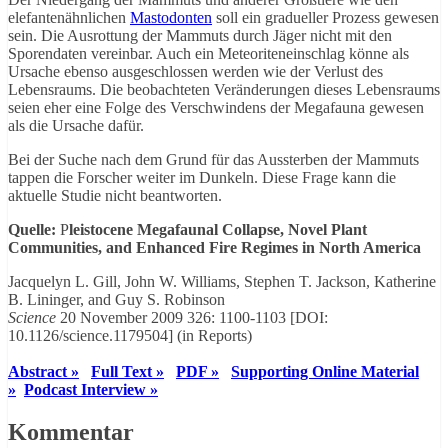
elefantenähnlichen
Mastodonten
soll ein gradueller Prozess gewesen
sein. Die Ausrottung der Mammuts durch Jäger nicht mit den
Sporendaten vereinbar. Auch ein Meteoriteneinschlag könne als
Ursache ebenso ausgeschlossen werden wie der Verlust des
Lebensraums. Die beobachteten Veränderungen dieses Lebensraums
seien eher eine Folge des Verschwindens der Megafauna gewesen
als die Ursache dafür.
Bei der Suche nach dem Grund für das Aussterben der Mammuts
tappen die Forscher weiter im Dunkeln. Diese Frage kann die
aktuelle Studie nicht beantworten.
Quelle:
P
leistocene Megafaunal Collapse, Novel Plant
Communities, and Enhanced Fire Regimes in North America
Jacquelyn L. Gill, John W. Williams, Stephen T. Jackson, Katherine
B. Lininger, and Guy S. Robinson
Science
20 November 2009 326: 1100-1103 [DOI:
10.1126/science.1179504] (in Reports)
Abstract »
Full Text »
PDF »
Supporting Online Material
»
Podcast Interview »
Kommentar