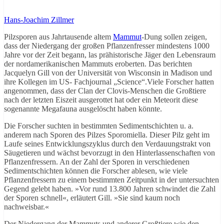
Hans-Joachim Zillmer
Pilzsporen aus Jahrtausende altem
Mammut
-Dung sollen zeigen,
dass der Niedergang der großen Pflanzenfresser mindestens 1000
Jahre vor der Zeit begann, las prähistorische Jäger den Lebensraum
der nordamerikanischen Mammuts eroberten. Das berichten
Jacquelyn Gill von der Universität von Wisconsin in Madison und
ihre Kollegen im US- Fachjournal „Science“.Viele Forscher hatten
angenommen, dass der Clan der Clovis-Menschen die Großtiere
nach der letzten Eiszeit ausgerottet hat oder ein Meteorit diese
sogenannte Megafauna ausgelöscht haben könnte.
Die Forscher suchten in bestimmten Sedimentschichten u. a.
anderem nach Sporen des Pilzes Sporomiella. Dieser Pilz geht im
Laufe seines Entwicklungszyklus durch den Verdauungstrakt von
Säugetieren und wächst bevorzugt in den Hinterlassenschaften von
Pflanzenfressern. An der Zahl der Sporen in verschiedenen
Sedimentschichten können die Forscher ablesen, wie viele
Pflanzenfressern zu einem bestimmten Zeitpunkt in der untersuchten
Gegend gelebt haben. »Vor rund 13.800 Jahren schwindet die Zahl
der Sporen schnell«, erläutert Gill. »Sie sind kaum noch
nachweisbar.«
Der Niedergang der Mammuts und anderer Großtiere wie den