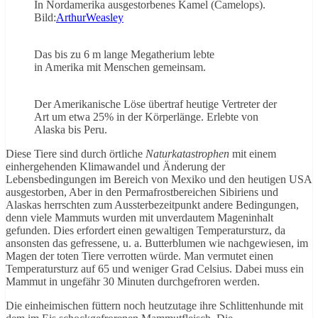
In Nordamerika ausgestorbenes Kamel (Camelops).
Bild:
ArthurWeasley
Das bis zu 6 m lange Megatherium lebte
in Amerika mit Menschen gemeinsam.
Der Amerikanische Löse übertraf heutige Vertreter der
Art um etwa 25% in der Körperlänge. Erlebte von
Alaska bis Peru.
Diese Tiere sind durch örtliche
Naturkatastrophen
mit einem
einhergehenden Klimawandel und Änderung der
Lebensbedingungen im Bereich von Mexiko und den heutigen USA
ausgestorben, Aber in den Permafrostbereichen Sibiriens und
Alaskas herrschten zum Aussterbezeitpunkt andere Bedingungen,
denn viele Mammuts wurden mit unverdautem Mageninhalt
gefunden. Dies erfordert einen gewaltigen Temperatursturz, da
ansonsten das gefressene, u. a. Butterblumen wie nachgewiesen, im
Magen der toten Tiere verrotten würde. Man vermutet einen
Temperatursturz auf 65 und weniger Grad Celsius. Dabei muss ein
Mammut in ungefähr 30 Minuten durchgefroren werden.
Die einheimischen füttern noch heutzutage ihre Schlittenhunde mit