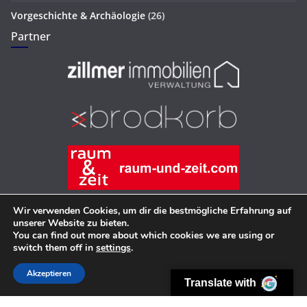
Vorgeschichte & Archäologie
(26)
Partner
Wir verwenden Cookies, um dir die bestmögliche Erfahrung auf
unserer Website zu bieten.
You can find out more about which cookies we are using or
Copyright © 2026
Hans-Joachim Zillmer
. Alle Rechte
switch them off in
settings
.
vorbehalten.
Theme:
ColorMag
von ThemeGrill. Präsentiert von
WordPress
.
Akzeptieren
Translate with