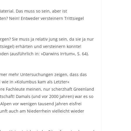
aterial. Das muss so sein, aber ist
en? Nein! Entweder versteinern Trittsiegel
gen? Sie muss ja relativ jung sein, da sie ja nur
siegel) erhärten und versteinern konnte!
n (ausführlich in: »Darwins Irrtum«, S. 64).
 Immer mehr Untersuchungen zeigen, dass das
d wie in »Kolumbus kam als Letzter«
ere Fachleute meinen, nur scherzhaft Greenland
schaft! Damals (und vor 2000 Jahren) war es so
Alpen vor wenigen tausend Jahren eisfrei
unft auch am Niederrhein vielleicht wieder