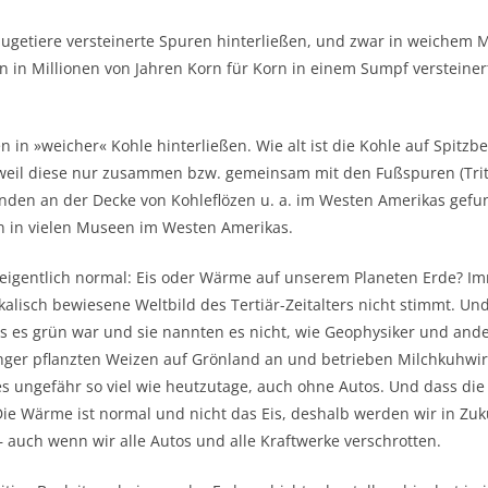
Säugetiere versteinerte Spuren hinterließen, und zwar in weichem M
n in Millionen von Jahren Korn für Korn in einem Sumpf versteinert
n in »weicher« Kohle hinterließen. Wie alt ist die Kohle auf Spitzber
weil diese nur zusammen bzw. gemeinsam mit den Fußspuren (Tritt
den an der Decke von Kohleflözen u. a. im Westen Amerikas gefunde
n in vielen Museen im Westen Amerikas.
 ist eigentlich normal: Eis oder Wärme auf unserem Planeten Erde?
kalisch bewiesene Weltbild des Tertiär-Zeitalters nicht stimmt. Un
ls es grün war und sie nannten es nicht, wie Geophysiker und and
inger pflanzten Weizen auf Grönland an und betrieben Milchkuhwirt
 ungefähr so viel wie heutzutage, auch ohne Autos. Und dass die 
ie Wärme ist normal und nicht das Eis, deshalb werden wir in Zuk
 auch wenn wir alle Autos und alle Kraftwerke verschrotten.