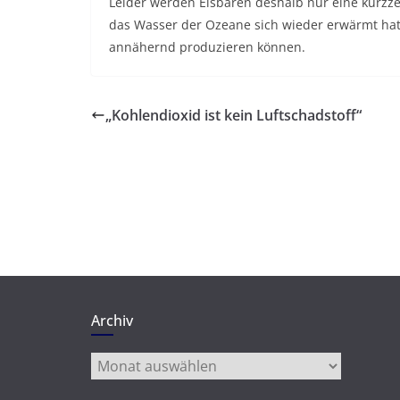
Leider werden Eisbären deshalb nur eine kurzzei
das Wasser der Ozeane sich wieder erwärmt hat 
annähernd produzieren können.
„Kohlendioxid ist kein Luftschadstoff“
Archiv
Archiv