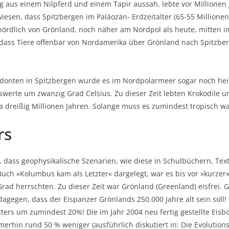
ng aus einem Nilpferd und einem Tapir aussah, lebte vor Millionen
iesen, dass Spitzbergen im Paläozän- Erdzeitalter (65-55 Million
nördlich von Grönland, noch näher am Nordpol als heute, mitten i
 dass Tiere offenbar von Nordamerika über Grönland nach Spitzbe
odonten in Spitzbergen wurde es im Nordpolarmeer sogar noch heiß
swerte um zwanzig Grad Celsius. Zu dieser Zeit lebten Krokodile un
twa dreißig Millionen Jahren. Solange muss es zumindest tropisch 
rs
en, dass geophysikalische Szenarien, wie diese in Schulbüchern, T
uch »Kolumbus kam als Letzter« dargelegt, war es bis vor »kurzer«
ad herrschten. Zu dieser Zeit war Grönland (Greenland) eisfrei. 
dagegen, dass der Eispanzer Grönlands 250.000 Jahre alt sein soll
ters um zumindest 20%! Die im Jahr 2004 neu fertig gestellte Eisb
rhin rund 50 % weniger (ausführlich diskutiert in: Die Evolutionslü