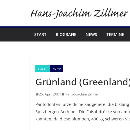
Zum
Inhalt
springen
START
BIOGRAFIE
NEWS
TERMINE
EISZEIT
KLIMA
Grünland (Greenland)
25. April 2007
Hans-Joachim Zillmer
Pantodonten, urzeitliche Säugetiere, die bisla
Spitzbergen-Archipel. Die Fußabdrücke von am
konnten, da diese plumpen, 400 kg schweren Vi