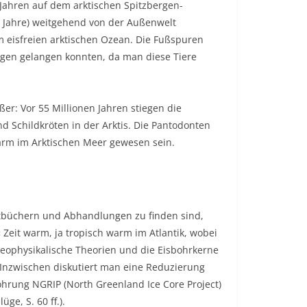
 Jahren auf dem arktischen Spitzbergen-
en Jahre) weitgehend von der Außenwelt
m eisfreien arktischen Ozean. Die Fußspuren
rgen gelangen konnten, da man diese Tiere
er: Vor 55 Millionen Jahren stiegen die
d Schildkröten in der Arktis. Die Pantodonten
warm im Arktischen Meer gewesen sein.
extbüchern und Abhandlungen zu finden sind,
 Zeit warm, ja tropisch warm im Atlantik, wobei
Geophysikalische Theorien und die Eisbohrkerne
! Inzwischen diskutiert man eine Reduzierung
ohrung NGRIP (North Greenland Ice Core Project)
ge, S. 60 ff.).