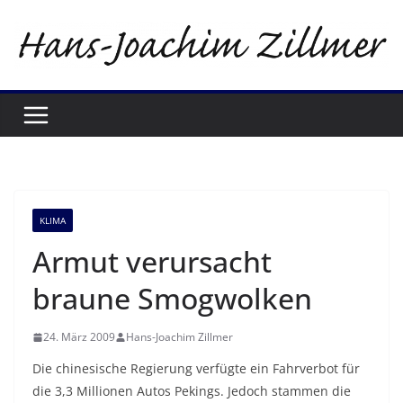
Zum
Inhalt
springen
KLIMA
Armut verursacht
braune Smogwolken
24. März 2009
Hans-Joachim Zillmer
Die chinesische Regierung verfügte ein Fahrverbot für
die 3,3 Millionen Autos Pekings. Jedoch stammen die