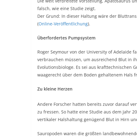
Die weit verbreitete Vorstellung, Apatosaurus u
falsch, wie eine Studie zeigt.
Der Grund: In dieser Haltung wäre der Bluttrans
(
Online-Veröffentlichung
).
Überfordertes Pumpsystem
Roger Seymour von der University of Adelaide fa
verbrauchen müssen, um ausreichend Blut in ih
Evolutionsbiologe. Es sei aus krafttechnische
waagerecht über dem Boden gehaltenem Hals f
Zu kleine Herzen
Andere Forscher hatten bereits zuvor darauf ver
zu fressen. So hatte eine Studie aus dem Jahr 
vertikaler Halshaltung genügend Blut in Hirn 
Sauropoden waren die größten landbewohnenden 