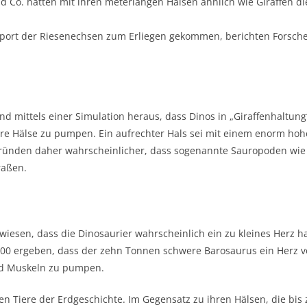
nd Co. hätten mit ihren meterlangen Hälsen ähnlich wie Giraffen di
port der Riesenechsen zum Erliegen gekommen, berichten Forscher 
nd mittels einer Simulation heraus, dass Dinos in „Giraffenhaltung
re Hälse zu pumpen. Ein aufrechter Hals sei mit einem enorm hoh
n Gründen daher wahrscheinlicher, dass sogenannte Sauropoden wi
raßen.
wiesen, dass die Dinosaurier wahrscheinlich ein zu kleines Herz h
2000 ergeben, dass der zehn Tonnen schwere Barosaurus ein Herz v
und Muskeln zu pumpen.
Tiere der Erdgeschichte. Im Gegensatz zu ihren Hälsen, die bis