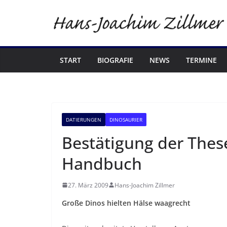
Zum
Inhalt
springen
START
BIOGRAFIE
NEWS
TERMINE
DATIERUNGEN
DINOSAURIER
Bestätigung der Thes
Handbuch
27. März 2009
Hans-Joachim Zillmer
Große Dinos hielten Hälse waagrecht