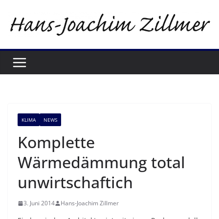
Zum
Inhalt
springen
KLIMA
NEWS
Komplette
Wärmedämmung total
unwirtschaftich
3. Juni 2014
Hans-Joachim Zillmer